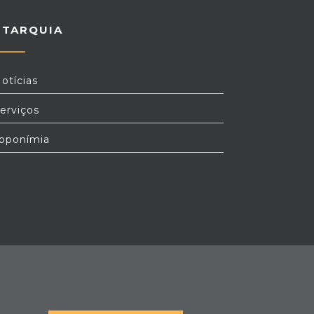
UTARQUIA
otícias
erviços
oponímia