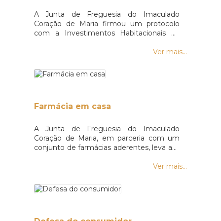
A Junta de Freguesia do Imaculado
Coração de Maria firmou um protocolo
com a Investimentos Habitacionais da
Madeira, de forma a garantir o
atendimento por parte de um técnico
Ver mais...
desta entidade no gabinete social da sede
da Junta, sempre que tal se justificar,
ocorrendo este às quartas-feiras, entre as
9h30 e as 12h30.Os pedidos de
atendimento devem ser efetuados
Farmácia em casa
previamente através dos serviços
administrativos, que podem ser
contactados presencialmente, através
A Junta de Freguesia do Imaculado
do 291229659 ou por mensagem!
Coração de Maria, em parceria com um
conjunto de farmácias aderentes, leva até
à sua casa os seus medicamentos.Para
tal, pode requisitar os medicamentos
Ver mais...
através dos serviços administrativos da
Junta de Freguesia ou diretamente
através de uma das farmácias aderentes,
nomedamente:> Farmácia Central>
Farmácia Botica Inglesa> Farmácia Luso