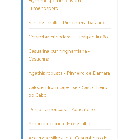
Hymenosporum flavum -
Himenospóro
Schinus molle - Pimenteira-bastarda
Corymbia citriodora - Eucalipto-limão
Casuarina cunninghamiana -
Casuarina
Agathis robusta - Pinheiro de Damara
Calodendrum capense - Castanheiro
do Cabo
Persea americana - Abacateiro
Amoreira-branca (Morus alba)
Acalypha wilkesiana - Castanheiro de